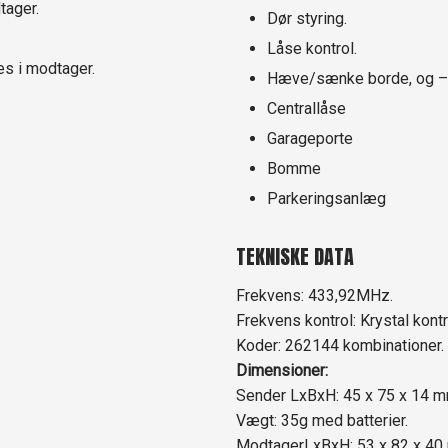
tager.
Dør styring.
Låse kontrol.
s i modtager.
Hæve/sænke borde, og –
Centrallåse
Garageporte
Bomme
Parkeringsanlæg
​TEKNISKE DATA
​Frekvens: 433,92MHz.
Frekvens kontrol: Krystal kontr
Koder: 262144 kombinationer.
Dimensioner:
Sender LxBxH: 45 x 75 x 14 m
Vægt: 35g med batterier.
ModtagerLxBxH: 53 x 82 x 40