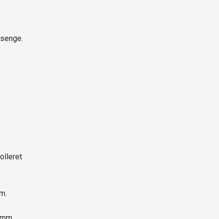
senge.
olleret
m.
 mm.