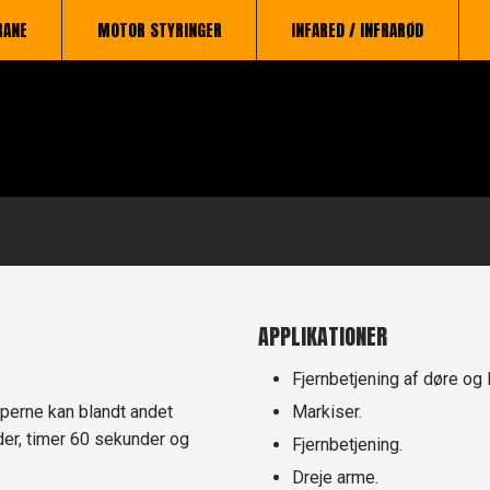
RANE
MOTOR STYRINGER
INFARED / INFRARØD
​APPLIKATIONER
Fjernbetjening af døre og 
perne kan blandt andet
Markiser.
er, timer 60 sekunder og
Fjernbetjening.
Dreje arme.